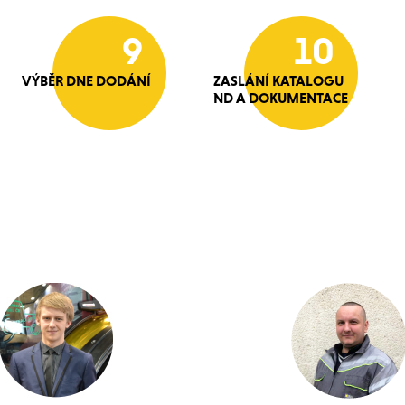
9
10
VÝBĚR DNE DODÁNÍ
ZASLÁNÍ KATALOGU
ND A DOKUMENTACE