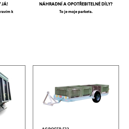
 JÁ!
NÁHRADNÍ A OPOTŘEBITELNÉ DÍLY?
pravím k
To je moje parketa.