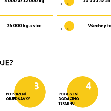
5 000 až 12 000 kg
10 000 až 16
26 000 kg a více
Všechny t
JE?
3
4
POTVRZENÍ
POTVRZENÍ
OBJEDNÁVKY
DODACÍHO
TERMÍNU