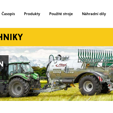
Časopis
Produkty
Použité stroje
Náhradní díly
HNIKY
JŠÍCH
JŠÍCH
ĚSY
N
N
CŮ
ĚSY
NÍHO SERVISU
PYTLI
PYTLI