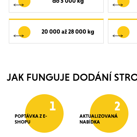
do 5 000 kg
20 000 až 28 000 kg
JAK FUNGUJE DODÁNÍ STRO
1
2
POPTÁVKA Z E-
AKTUALIZOVANÁ
SHOPU
NABÍDKA