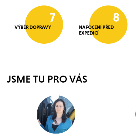
7
8
VÝBĚR DOPRAVY
NAFOCENÍ PŘED
EXPEDICÍ
JSME TU PRO VÁS