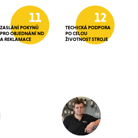
11
12
ZASLÁNÍ POKYNŮ
TECHICKÁ PODPORA
PRO OBJEDNÁNÍ ND
PO CELOU
A REKLAMACE
ŽIVOTNOST STROJE