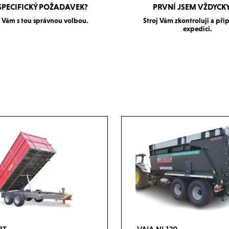
SPECIFICKÝ POŽADAVEK?
PRVNÍ JSEM VŽDYCKY
Vám s tou správnou volbou.
Stroj Vám zkontroluji a při
expedici.