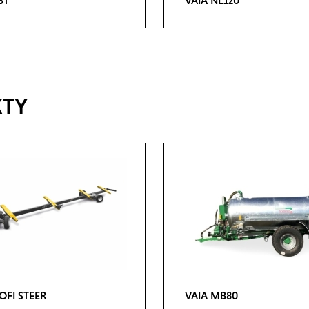
BT
VAIA NL120
KTY
OFI STEER
VAIA MB80