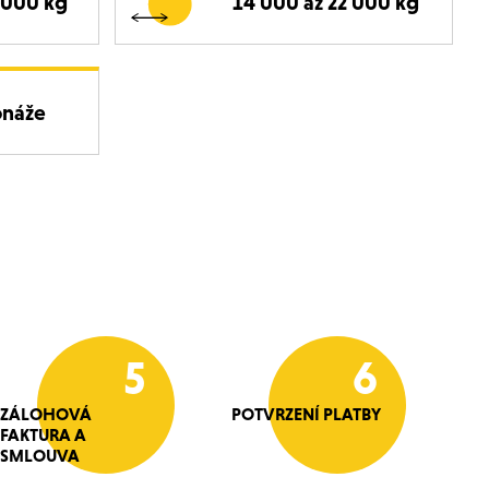
 000 kg
14 000 až 22 000 kg
onáže
5
6
ZÁLOHOVÁ
POTVRZENÍ PLATBY
FAKTURA A
SMLOUVA