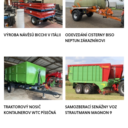
VÝROBA NÁVĚSŮ BICCHI V ITÁLII
ODEVZDÁNÍ CISTERNY BISO
NEPTUN ZÁKAZNÍKOVI
TRAKTOROVÝ NOSIČ
SAMOZBERACÍ SENÁŽNY VOZ
KONTAJNEROV WTC PÍSEČNÁ
STRAUTMANN MAGNON 9
PORTÝR 7.5