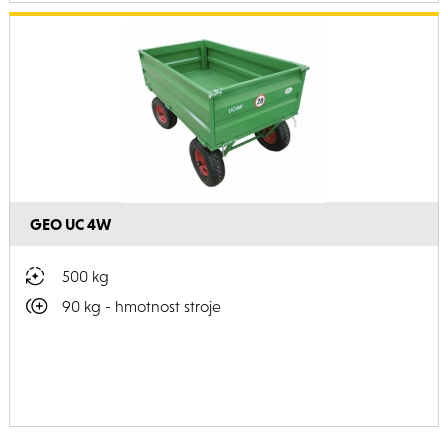
GEO UC 4W
500 kg
90 kg - hmotnost stroje