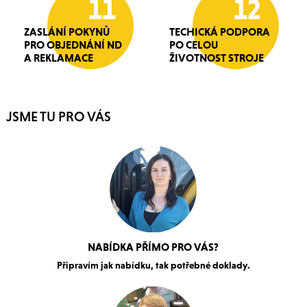
11
12
ZASLÁNÍ POKYNŮ
TECHICKÁ PODPORA
PRO OBJEDNÁNÍ ND
PO CELOU
A REKLAMACE
ŽIVOTNOST STROJE
JSME TU PRO VÁS
NABÍDKA PŘÍMO PRO VÁS?
Připravím jak nabídku, tak potřebné doklady.