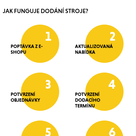
JAK FUNGUJE DODÁNÍ STROJE?
1
2
POPTÁVKA Z E-
AKTUALIZOVANÁ
SHOPU
NABÍDKA
3
4
POTVRZENÍ
POTVRZENÍ
OBJEDNÁVKY
DODACÍHO
TERMÍNU
5
6