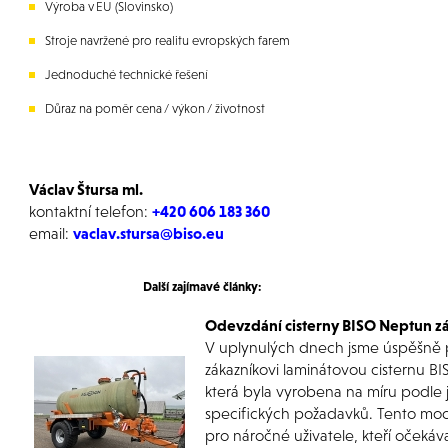
Výroba v EU (Slovinsko)
Stroje navržené pro realitu evropských farem
Jednoduché technické řešení
Důraz na poměr cena / výkon / životnost
Václav Štursa ml.
kontaktní telefon:
+420 606 183 360
email:
vaclav.stursa@biso.eu
Další zajímavé články:
Odevzdání cisterny BISO Neptun z
V uplynulých dnech jsme úspěšně 
zákazníkovi laminátovou cisternu B
která byla vyrobena na míru podle 
specifických požadavků. Tento mod
pro náročné uživatele, kteří očekáva