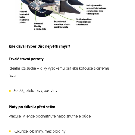
Kde dává Hyber Disc největší smysl?
Trvalé travní porosty
Ideální i za sucha – díky vysokému přítlaku kotouče a čistému
řezu
Senáž, jetelotrávy, pastviny
Půdy po sklizni a před setím
Pracuje i v lehce podmítnuté nebo zhutnělé půdě
Kukuřice, obilniny, meziplodiny