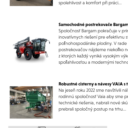
spolehlivost a komfort při práci...
Samochodné postrekovače Barga
Spoločnosť Bargam pokračuje v pri
inovatívnych riešení pre efektívnu st
poľnohospodárske plodiny. V rad
postrekovačov nájdeme niekoľko 
z ktorých každý vyniká vysokým vý
spoľahlivosťou a modernými techno
Robustné cisterny a návesy VAIA s 
Na jeseň roku 2022 sme navštívili 
rodinnú spoločnosť Vaia aby sme p
technické riešenia, nabrali nové skú
prebrali spoločný postup na trhu...