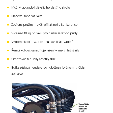
Možný upgrade i stávajícího staršího stroje
Pracovní záběr až 24 m
Zesílená pružina – vyšší přítlak než u konkurence
Více než 30 kg přítlaku pro hlubší zářez do půdy
Výborné kopírování terénu i u velkých záběrů
Řezací kotouč usnadňuje tažení – menší tažná síla
Omezovač hloubky a stěrky disku
Botka zůstává neustále rovnoběžná s terénem → čistá
aplikace