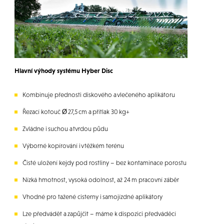
Hlavní výhody systému Hyber Disc
Kombinuje přednosti diskového a vlečeného aplikátoru
Řezací kotouč Ø 27,5 cm a přítlak 30 kg+
Zvládne i suchou a tvrdou půdu
Výborné kopírování i v těžkém terénu
Čisté uložení kejdy pod rostliny – bez kontaminace porostu
Nízká hmotnost, vysoká odolnost, až 24 m pracovní záběr
Vhodné pro tažené cisterny i samojízdné aplikátory
Lze předvádět a zapůjčit – máme k dispozici předváděcí