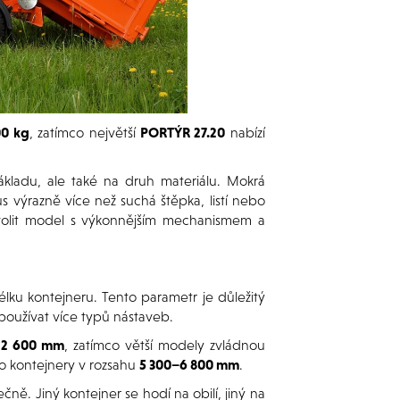
00 kg
, zatímco největší
PORTÝR 27.20
nabízí
kladu, ale také na druh materiálu. Mokrá
 výrazně více než suchá štěpka, listí nebo
zvolit model s výkonnějším mechanismem a
lku kontejneru. Tento parametr je důležitý
používat více typů nástaveb.
e
2 600 mm
, zatímco větší modely zvládnou
o kontejnery v rozsahu
5 300–6 800 mm
.
ně. Jiný kontejner se hodí na obilí, jiný na