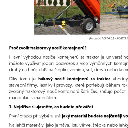
(Porovnání PORTÝR 2.1 vs PORTÝR 27
Proč zvolit traktorový nosič kontejnerů?
Hlavní výhodou nosiče kontejnerů za traktor je univerzáln
můžete využívat jeden podvozek a více výměnných kontejner
druhý na hnůj, další na štěpku, zeminu, suť, dřevo nebo ko
Díky tomu je
hákový nosič kontejnerů za traktor
vhodný 
stavební firmy, lesníky i provozy, které potřebují během r
zvolený traktorový nosič kontejnerů šetří čas, snižuje poč
manipulaci s materiálem.
1. Nejdříve si ujasněte, co budete převážet
První otázka při výběru zní:
jaký materiál budete nejčastěji vo
Na lehčí materiály, jako je tráva, listí, větve, štěpka nebo l