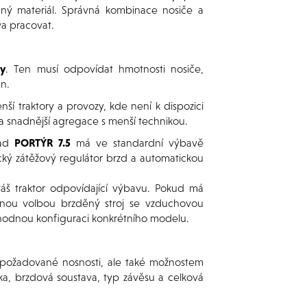
ný materiál. Správná kombinace nosiče a
va pracovat.
vy
. Ten musí odpovídat hmotnosti nosiče,
án.
í traktory a provozy, kde není k dispozici
a snadnější agregace s menší technikou.
lad
PORTÝR 7.5
má ve standardní výbavě
 zátěžový regulátor brzd a automatickou
áš traktor odpovídající výbavu. Pokud má
odnou volbou brzděný stroj se vzduchovou
hodnou konfiguraci konkrétního modelu.
požadované nosnosti, ale také možnostem
ika, brzdová soustava, typ závěsu a celková