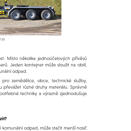
.20)
ost. Místo několika jednoúčelových přívěsů
ů. Jeden kontejner může sloužit na obilí,
munální odpad.
pro zemědělce, obce, technické služby,
oku převážet různé druhy materiálu. Správně
et potřebné techniky a výrazně zjednodušuje
zit?
ehký komunální odpad, může stačit menší nosič