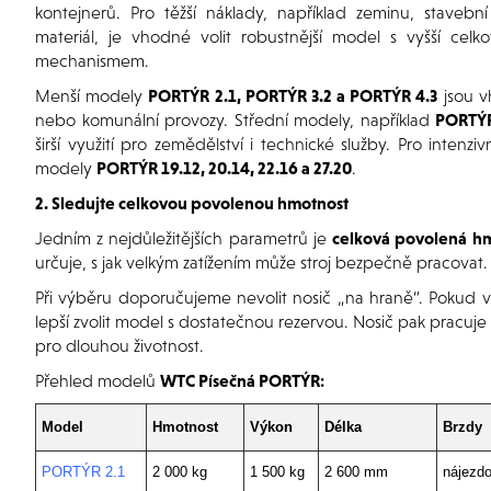
kontejnerů. Pro těžší náklady, například zeminu, stave
materiál, je vhodné volit robustnější model s vyšší ce
mechanismem.
Menší modely
PORTÝR 2.1, PORTÝR 3.2 a PORTÝR 4.3
jsou v
nebo komunální provozy. Střední modely, například
PORTÝR 
širší využití pro zemědělství i technické služby. Pro intenzi
modely
PORTÝR 19.12, 20.14, 22.16 a 27.20
.
2. Sledujte celkovou povolenou hmotnost
Jedním z nejdůležitějších parametrů je
celková povolená hm
určuje, s jak velkým zatížením může stroj bezpečně pracovat.
Při výběru doporučujeme nevolit nosič „na hraně“. Pokud vít
lepší zvolit model s dostatečnou rezervou. Nosič pak pracuje
pro dlouhou životnost.
Přehled modelů
WTC Písečná PORTÝR:
Model
Hmotnost
Výkon
Délka
Brzdy
PORTÝR 2.1
2 000 kg
1 500 kg
2 600 mm
nájezdo