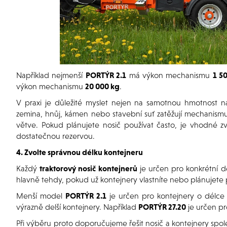
Například nejmenší
PORTÝR 2.1
má výkon mechanismu
1 5
výkon mechanismu
20 000 kg
.
V praxi je důležité myslet nejen na samotnou hmotnost ná
zemina, hnůj, kámen nebo stavební suť zatěžují mechanismus
větve. Pokud plánujete nosič používat často, je vhodné 
dostatečnou rezervou.
4. Zvolte správnou délku kontejneru
Každý
traktorový nosič kontejnerů
je určen pro konkrétní dé
hlavně tehdy, pokud už kontejnery vlastníte nebo plánujete 
Menší model
PORTÝR 2.1
je určen pro kontejnery o délc
výrazně delší kontejnery. Například
PORTÝR 27.20
je určen pr
Při výběru proto doporučujeme řešit nosič a kontejnery společ