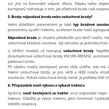
suť, jiný na komunální odpad, dřevo, štěpku nebo objem
kontejnerů rozhoduje o tom, jak efektivně bude celá soupra
5. Brzdy: nájezdová brzda nebo vzduchové brzdy?
Velmi důležitým parametrem je také
typ brzdové sousta
provoznímu využití i traktoru, se kterým bude nosič agregov
Nájezdová brzda
je vhodná především pro lehčí nosiče, menš
vzduchová brzdová soustava. Její výhodou je jednoduchost 
U větších modelů už nastupují
vzduchové brzdy
. Napřík
dvouhadicové vzduchové brzdy KNORR-BREMSE, automatický
parkovací brzdu.
Při výběru nosiče kontejnerů proto vždy ověřte, zda má v
traktor vzduchové brzdy, je pro větší a těžší nosiče vh
soustavou. Pokud vzduchové brzdy nemá, je potřeba řešit v
6. Přizpůsobte nosič výkonu a výbavě traktoru
Správný
nosič kontejnerů za traktor
musí odpovídat nejen 
traktoru. Důležitý je výkon traktoru, jeho hmotnost, hydraul
stabilita soupravy.