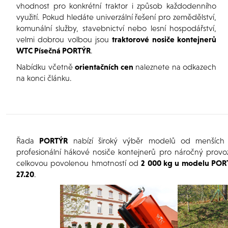
vhodnost pro konkrétní traktor i způsob každodenního
využití. Pokud hledáte univerzální řešení pro zemědělství,
komunální služby, stavebnictví nebo lesní hospodářství,
velmi dobrou volbou jsou
traktorové nosiče kontejnerů
WTC Písečná PORTÝR
.
Nabídku včetně
orientačních cen
naleznete na odkazech
na konci článku.
Řada
PORTÝR
nabízí široký výběr modelů od menších n
profesionální hákové nosiče kontejnerů pro náročný prov
celkovou povolenou hmotností od
2 000 kg u modelu POR
27.20
.