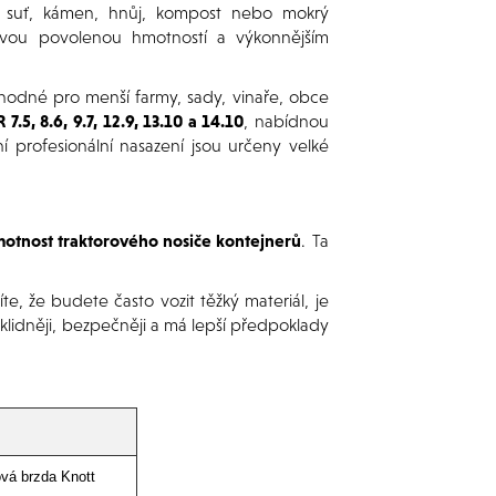
bní suť, kámen, hnůj, kompost nebo mokrý
lkovou povolenou hmotností a výkonnějším
hodné pro menší farmy, sady, vinaře, obce
7.5, 8.6, 9.7, 12.9, 13.10 a 14.10
, nabídnou
vní profesionální nasazení jsou určeny velké
otnost traktorového nosiče kontejnerů
. Ta
e, že budete často vozit těžký materiál, je
 klidněji, bezpečněji a má lepší předpoklady
vá brzda Knott