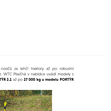
osičů za lehčí traktory až po robustní
oz. WTC Písečná v nabídce uvádí modely s
TÝR 2.1
až po
27 000 kg u modelu PORTÝR