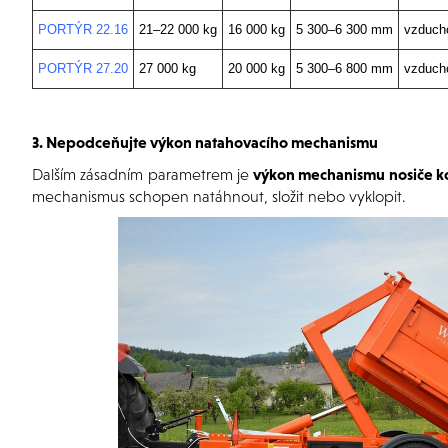
PORTÝR 22.16
21–22 000 kg
16 000 kg
5 300–6 300 mm
vzduch
PORTÝR 27.20
27 000 kg
20 000 kg
5 300–6 800 mm
vzduch
3. Nepodceňujte výkon natahovacího mechanismu
Dalším zásadním parametrem je
výkon mechanismu nosiče k
mechanismus schopen natáhnout, složit nebo vyklopit.