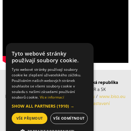
Tyto webové stránky
používají soubory cookie.
Tyto webové stránky používají soubory
cookie ke zlepšení uživatelského zážitku.
Používáním našich webových stránek
BISO SCHRATTENECKER Česká a Slovenská republika
souhlasíte se všemi soubory cookie v
Obchodní s servisní střediska po ČR a SK
souladu s našimi zásadami používání
Mobil: +420 606 183 360, Email:
info@biso.eu
/
www.biso.eu
souborů cookie.
Více informací
ochrana osobních údajů
/
Cookies nastavení
SHOW ALL PARTNERS
(1910) →
VŠE PŘIJMOUT
VŠE ODMÍTNOUT
© 2026 Biso