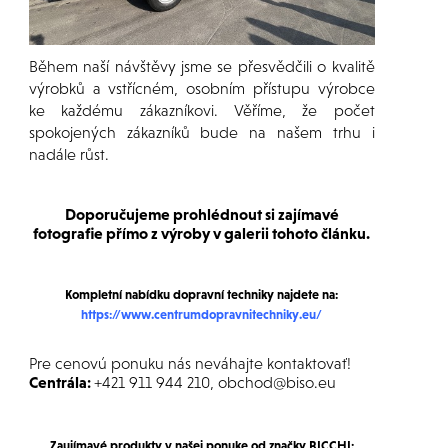
Během naší návštěvy jsme se přesvědčili o kvalitě
výrobků a vstřícném, osobním přístupu výrobce
ke každému zákazníkovi. Věříme, že počet
spokojených zákazníků bude na našem trhu i
nadále růst.
Doporučujeme prohlédnout si zajímavé
fotografie přímo z výroby v galerii tohoto článku.
Kompletní nabídku dopravní techniky najdete na:
https://www.centrumdopravnitechniky.eu/
Pre cenovú ponuku nás neváhajte kontaktovať!
Centrála:
+421 911 944 210, obchod@biso.eu
Zaujímavé produkty
v našej ponuke od
značky BICCHI: