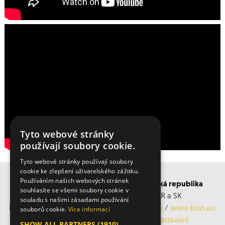
Tyto webové stránky
používají soubory cookie.
Tyto webové stránky používají soubory
cookie ke zlepšení uživatelského zážitku.
Používáním našich webových stránek
BISO SCHRATTENECKER Česká a Slovenská republika
souhlasíte se všemi soubory cookie v
Obchodní s servisní střediska po ČR a SK
souladu s našimi zásadami používání
Mobil: +420 606 183 360, Email:
info@biso.eu
/
www.biso.eu
souborů cookie.
Více informací
ochrana osobních údajů
/
Cookies nastavení
SHOW ALL PARTNERS
(1910) →