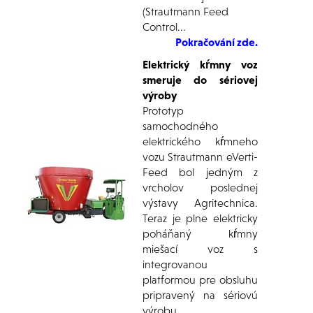
(Strautmann Feed
Control...
Pokračování zde.
Elektrický kŕmny voz
smeruje do sériovej
výroby
Prototyp
samochodného
elektrického kŕmneho
vozu Strautmann eVerti-
Feed bol jedným z
vrcholov poslednej
výstavy Agritechnica.
Teraz je plne elektricky
poháňaný kŕmny
miešací voz s
integrovanou
platformou pre obsluhu
pripravený na sériovú
výrobu...