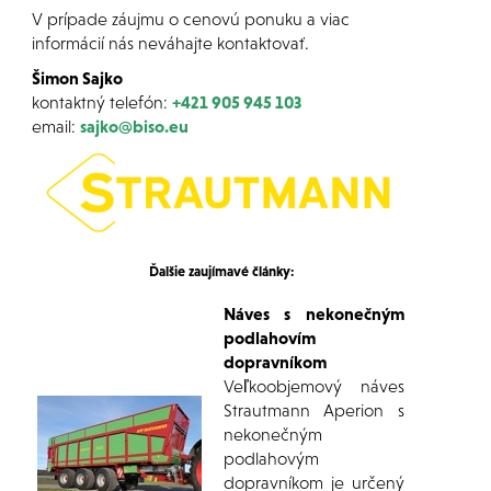
V prípade záujmu o cenovú ponuku a viac
informácií nás neváhajte kontaktovať.
Šimon Sajko
kontaktný telefón:
+421 905 945 103
email:
sajko@biso.eu
Ďalšie zaujímavé články:
Náves s nekonečným
podlahovím
dopravníkom
Veľkoobjemový náves
Strautmann Aperion s
nekonečným
podlahovým
dopravníkom je určený