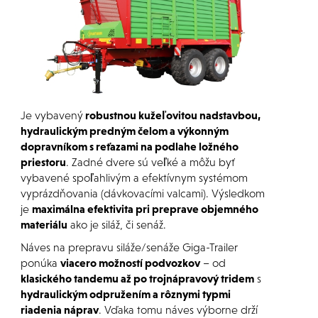
Je vybavený
robustnou kužeľovitou nadstavbou,
hydraulickým predným čelom a výkonným
dopravníkom s reťazami na podlahe ložného
priestoru
. Zadné dvere sú veľké a môžu byť
vybavené spoľahlivým a efektívnym systémom
vyprázdňovania (dávkovacími valcami). Výsledkom
je
maximálna efektivita pri preprave objemného
materiálu
ako je siláž, či senáž.
Náves na prepravu siláže/senáže Giga-Trailer
ponúka
viacero možností podvozkov
– od
klasického tandemu až po trojnápravový tridem
s
hydraulickým odpružením a rôznymi typmi
riadenia náprav
. Vďaka tomu náves výborne drží