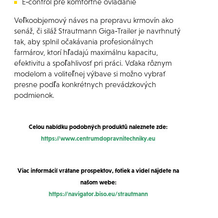
E‑control pre komfortné ovládanie
Veľkoobjemový náves na prepravu krmovín ako
senáž, či siláž Strautmann Giga‑Trailer je navrhnutý
tak, aby splnil očakávania profesionálnych
farmárov, ktorí hľadajú maximálnu kapacitu,
efektivitu a spoľahlivosť pri práci. Vďaka rôznym
modelom a voliteľnej výbave si možno vybrať
presne podľa konkrétnych prevádzkových
podmienok.
Celou nabídku podobných produktů
naleznete zde
:
https://www.centrumdopravnitechniky.eu
Viac informácií vrátane prospektov, fotiek a videí nájdete na
našom webe:
https://navigator.biso.eu/strautmann