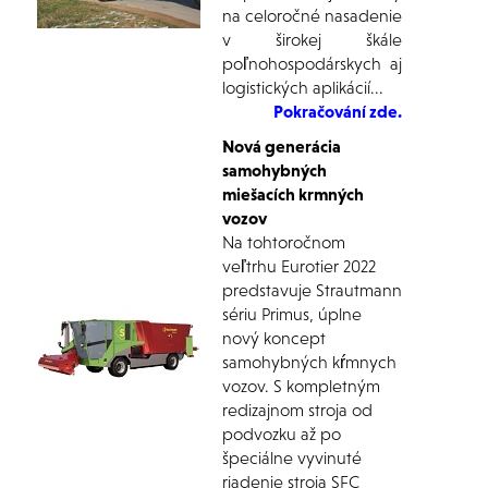
na celoročné nasadenie
v širokej škále
poľnohospodárskych aj
logistických aplikácií...
Pokračování zde.
Nová generácia
samohybných
miešacích krmných
vozov
Na tohtoročnom
veľtrhu Eurotier 2022
predstavuje Strautmann
sériu Primus, úplne
nový koncept
samohybných kŕmnych
vozov. S kompletným
redizajnom stroja od
podvozku až po
špeciálne vyvinuté
riadenie stroja SFC