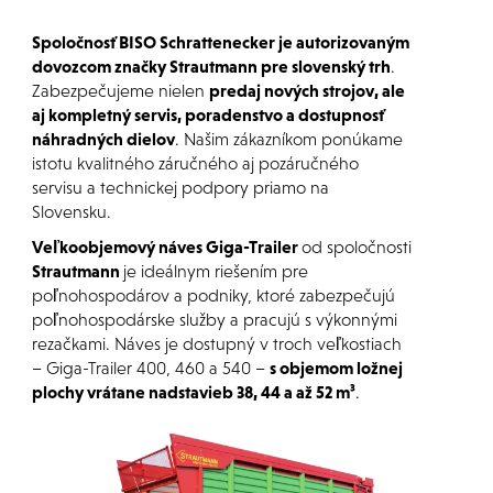
Spoločnosť BISO Schrattenecker je autorizovaným
dovozcom značky Strautmann pre slovenský trh
.
Zabezpečujeme nielen
predaj nových strojov, ale
aj kompletný servis, poradenstvo a dostupnosť
náhradných dielov
. Našim zákazníkom ponúkame
istotu kvalitného záručného aj pozáručného
servisu a technickej podpory priamo na
Slovensku.
Veľkoobjemový náves Giga-Trailer
od spoločnosti
Strautmann
je ideálnym riešením pre
poľnohospodárov a podniky, ktoré zabezpečujú
poľnohospodárske služby a pracujú s výkonnými
rezačkami. Náves je dostupný v troch veľkostiach
– Giga-Trailer 400, 460 a 540 –
s objemom ložnej
plochy vrátane nadstavieb 38, 44 a až 52 m³
.