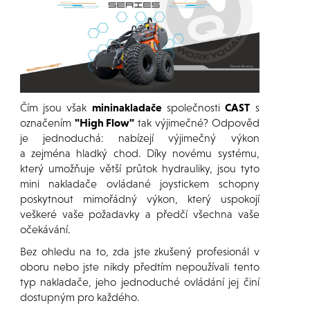
Čím jsou však
mininakladače
společnosti
CAST
s
označením
"High Flow"
tak výjimečné? Odpověd
je jednoduchá: nabízejí výjimečný výkon
a zejména hladký chod. Díky novému systému,
který umožňuje větší průtok hydrauliky, jsou tyto
mini nakladače ovládané joystickem schopny
poskytnout mimořádný výkon, který uspokojí
veškeré vaše požadavky a předčí všechna vaše
očekávání.
Bez ohledu na to, zda jste zkušený profesionál v
oboru nebo jste nikdy předtím nepoužívali tento
typ nakladače, jeho jednoduché ovládání jej činí
dostupným pro každého.