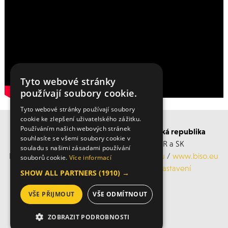
Tyto webové stránky
používají soubory cookie.
Tyto webové stránky používají soubory
cookie ke zlepšení uživatelského zážitku.
Používáním našich webových stránek
BISO SCHRATTENECKER Česká a Slovenská republika
souhlasíte se všemi soubory cookie v
Obchodní s servisní střediska po ČR a SK
souladu s našimi zásadami používání
Mobil: +420 606 183 360, Email:
info@biso.eu
/
www.biso.eu
souborů cookie.
Více informací
ochrana osobních údajů
/
Cookies nastavení
SHOW ALL PARTNERS
(1910) →
VŠE PŘIJMOUT
VŠE ODMÍTNOUT
© 2026 Biso
ZOBRAZIT PODROBNOSTI