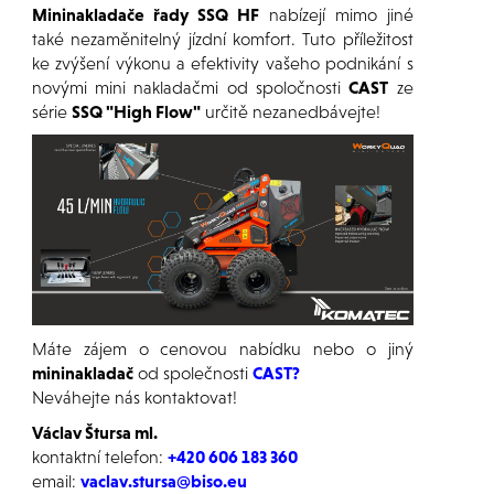
Mininakladače řady SSQ HF
nabízejí mimo jiné
také nezaměnitelný jízdní komfort. Tuto příležitost
ke zvýšení výkonu a efektivity vašeho podnikání s
novými mini nakladačmi od spoločnosti
CAST
ze
série
SSQ "High Flow"
určitě nezanedbávejte!
Máte zájem o cenovou nabídku nebo o jiný
mininakladač
od společnosti
CAST?
Neváhejte nás kontaktovat!
Václav Štursa ml.
kontaktní telefon:
+420 606 183 360
email:
vaclav.stursa@biso.eu