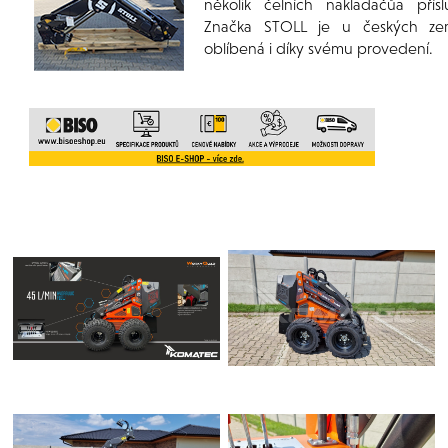
několik čelních nakladačůa přísl
Značka STOLL je u českých ze
oblíbená i díky svému provedení.