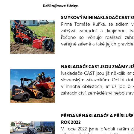
Další zajímavé články:
SMYKOVÝ MININAKLADAČ CAST S
Firma Tomáše Kuříka, se sídlem 
zabývá zahradní a krajinnou tv
řečeno se věnuje realizaci zah
veřejné zeleně a také jejich pravide
NAKLADAČE CAST JSOU ZNÁMY JIŽ
Nakladače CAST jsou již několik le
slovenským zákazníkům. Od té doby
v mnoha oblastech, ať už jde o k
zahradnictví, zemědělství nebo stave
PŘEDANÉ NAKLADAČE A PŘÍSLUŠE
ROK 2022
V roce 2022 jsme předali našim 